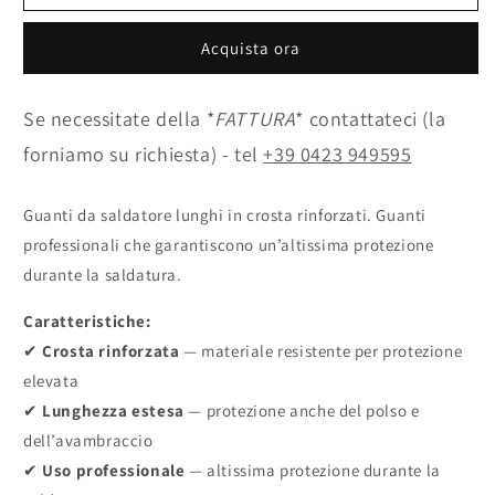
Saldatore
Saldatore
Crosta
Crosta
Acquista ora
Lunghi
Lunghi
Rinforzati
Rinforzati
|
|
Se necessitate della *
FATTURA
* contattateci (la
Protezione
Protezione
Professionale
Professionale
forniamo su richiesta) - tel
+39 0423 949595
per
per
Saldatura
Saldatura
Guanti da saldatore lunghi in crosta rinforzati. Guanti
professionali che garantiscono un’altissima protezione
durante la saldatura.
Caratteristiche:
✔
Crosta rinforzata
— materiale resistente per protezione
elevata
✔
Lunghezza estesa
— protezione anche del polso e
dell’avambraccio
✔
Uso professionale
— altissima protezione durante la