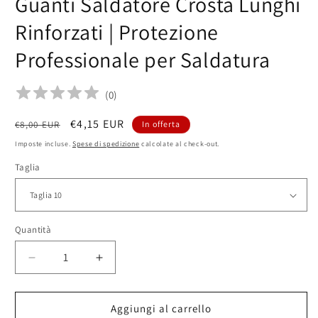
Guanti Saldatore Crosta Lunghi
Rinforzati | Protezione
Professionale per Saldatura
(
0
)
Prezzo
Prezzo
€4,15 EUR
€8,00 EUR
In offerta
di
scontato
Imposte incluse.
Spese di spedizione
calcolate al check-out.
listino
Taglia
Quantità
Quantità
Diminuisci
Aumenta
quantità
quantità
per
per
Guanti
Guanti
Aggiungi al carrello