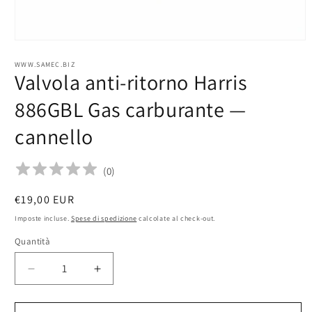
Apri
contenuti
multimediali
WWW.SAMEC.BIZ
Valvola anti-ritorno Harris
1
in
finestra
886GBL Gas carburante —
modale
cannello
(
0
)
Prezzo
€19,00 EUR
di
Imposte incluse.
Spese di spedizione
calcolate al check-out.
listino
Quantità
Quantità
Diminuisci
Aumenta
quantità
quantità
per
per