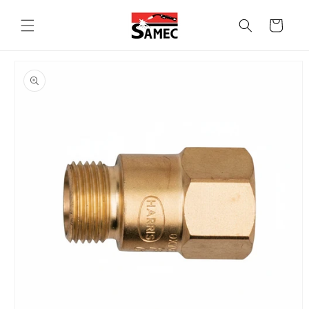
Vai
direttamente
Carrello
ai contenuti
Passa alle
informazioni
sul prodotto