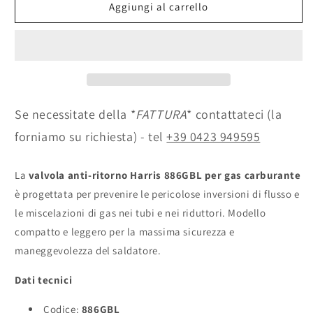
Valvola
Valvola
Aggiungi al carrello
anti-
anti-
ritorno
ritorno
Harris
Harris
886GBL
886GBL
Gas
Gas
carburante
carburante
—
—
Se necessitate della *
FATTURA
* contattateci (la
cannello
cannello
forniamo su richiesta) - tel
+39 0423 949595
La
valvola anti-ritorno Harris 886GBL per gas carburante
è progettata per prevenire le pericolose inversioni di flusso e
le miscelazioni di gas nei tubi e nei riduttori. Modello
compatto e leggero per la massima sicurezza e
maneggevolezza del saldatore.
Dati tecnici
Codice:
886GBL